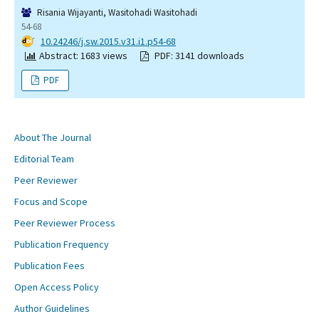
Risania Wijayanti, Wasitohadi Wasitohadi
54-68
DOI:
10.24246/j.sw.2015.v31.i1.p54-68
Abstract: 1683 views
PDF: 3141 downloads
PDF
About The Journal
Editorial Team
Peer Reviewer
Focus and Scope
Peer Reviewer Process
Publication Frequency
Publication Fees
Open Access Policy
Author Guidelines