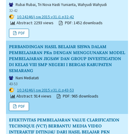
Rubai Rubai, Tri Nova Hasti Yunianta, Wahyudi Wahyudi
32-42
DOI:
10.24246/j.sw.2015.v31.i1.p32-42
Abstract: 2293 views
PDF: 1452 downloads
PDF
PERBANDINGAN HASIL BELAJAR SISWA DALAM
PEMBELAJARAN PKn DENGAN MENGGUNAKAN MODEL
PEMBELAJARAN JIGSAW DAN GROUP INVESTIGATION
DI KELAS VIII SMP NEGERI I BERGAS KABUPATEN
SEMARANG
Nani Mediatati
43-53
DOI:
10.24246/j.sw.2015.v31.i1.p43-53
Abstract: 914 views
PDF: 965 downloads
PDF
EFEKTIVITAS PEMBELAJARAN VALUE CLARIFICATION
TECHNIQUE (VCT) BERBANTU MEDIA VIDEO
INTERAKTIF DITINJAU DARI HASIL BELAJAR PKN