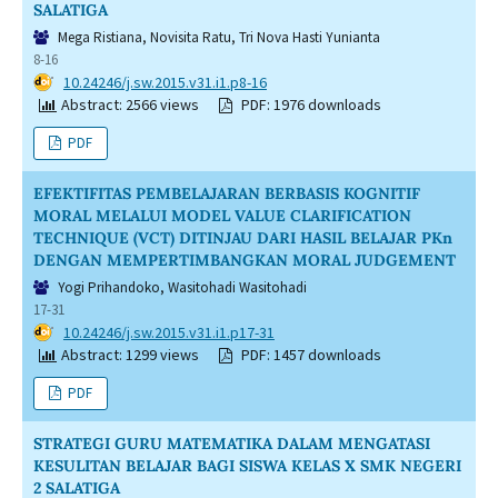
SALATIGA
Mega Ristiana, Novisita Ratu, Tri Nova Hasti Yunianta
8-16
DOI:
10.24246/j.sw.2015.v31.i1.p8-16
Abstract: 2566 views
PDF: 1976 downloads
PDF
EFEKTIFITAS PEMBELAJARAN BERBASIS KOGNITIF
MORAL MELALUI MODEL VALUE CLARIFICATION
TECHNIQUE (VCT) DITINJAU DARI HASIL BELAJAR PKn
DENGAN MEMPERTIMBANGKAN MORAL JUDGEMENT
Yogi Prihandoko, Wasitohadi Wasitohadi
17-31
DOI:
10.24246/j.sw.2015.v31.i1.p17-31
Abstract: 1299 views
PDF: 1457 downloads
PDF
STRATEGI GURU MATEMATIKA DALAM MENGATASI
KESULITAN BELAJAR BAGI SISWA KELAS X SMK NEGERI
2 SALATIGA