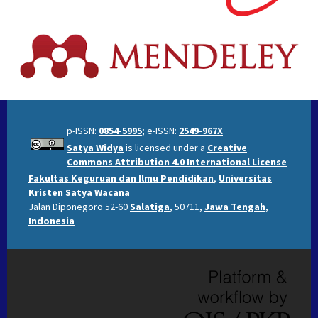
p-ISSN:
0854-5995
; e-ISSN:
2549-967X
Satya Widya
is licensed under a
Creative
Commons Attribution 4.0 International License
Fakultas Keguruan dan Ilmu Pendidikan
,
Universitas
Kristen Satya Wacana
Jalan Diponegoro 52-60
Salatiga
, 50711,
Jawa Tengah
,
Indonesia