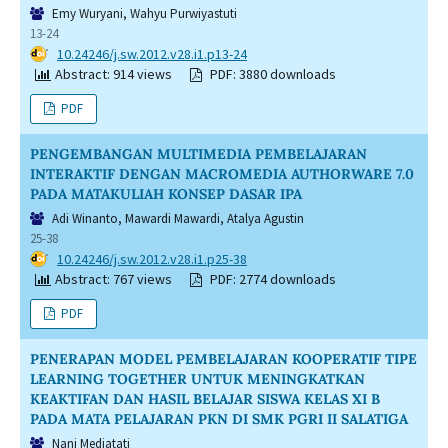
Emy Wuryani, Wahyu Purwiyastuti
13-24
DOI:
10.24246/j.sw.2012.v28.i1.p13-24
Abstract: 914 views
PDF: 3880 downloads
PDF
PENGEMBANGAN MULTIMEDIA PEMBELAJARAN
INTERAKTIF DENGAN MACROMEDIA AUTHORWARE 7.0
PADA MATAKULIAH KONSEP DASAR IPA
Adi Winanto, Mawardi Mawardi, Atalya Agustin
25-38
DOI:
10.24246/j.sw.2012.v28.i1.p25-38
Abstract: 767 views
PDF: 2774 downloads
PDF
PENERAPAN MODEL PEMBELAJARAN KOOPERATIF TIPE
LEARNING TOGETHER UNTUK MENINGKATKAN
KEAKTIFAN DAN HASIL BELAJAR SISWA KELAS XI B
PADA MATA PELAJARAN PKN DI SMK PGRI II SALATIGA
Nani Mediatati