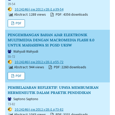
39-54
DOI:
10.24246/j.sw.2012.v28.i1.p39-54
Abstract: 1288 views
PDF: 4356 downloads
PDF
PENGEMBANGAN BAHAN AJAR ELEKTRONIK
MULTIMEDIA DENGAN MACROMEDIA FLASH 8.0
UNTUK MAHASISWA S1 PGSD UKSW
Wahyudi Wahyudi
55-72
DOI:
10.24246/j.sw.2012.v28.i1.p55-72
Abstract: 944 views
PDF: 2260 downloads
PDF
PEMBELAJARAN REFLEKTIF: UPAYA MEMBUMIKAN
HERMENEUTIK DALAM PRAKTIK PENDIDIKAN
Saptono Saptono
73-82
DOI:
10.24246/j.sw.2012.v28.i1.p73-82
Abstract: 1043 views
PDF: 3331 downloads