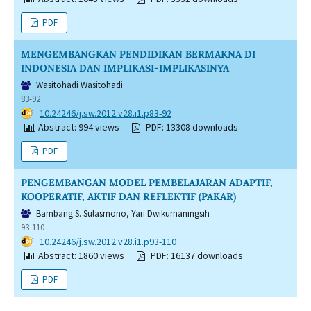
PDF
MENGEMBANGKAN PENDIDIKAN BERMAKNA DI
INDONESIA DAN IMPLIKASI-IMPLIKASINYA
Wasitohadi Wasitohadi
83-92
DOI:
10.24246/j.sw.2012.v28.i1.p83-92
Abstract: 994 views
PDF: 13308 downloads
PDF
PENGEMBANGAN MODEL PEMBELAJARAN ADAPTIF,
KOOPERATIF, AKTIF DAN REFLEKTIF (PAKAR)
Bambang S. Sulasmono, Yari Dwikurnaningsih
93-110
DOI:
10.24246/j.sw.2012.v28.i1.p93-110
Abstract: 1860 views
PDF: 16137 downloads
PDF