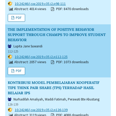
DOI:
10.24246/j.sw.2019.v35.i2.p98-111
Abstract: 4014 views
PDF: 8470 downloads
PDF
THE IMPLEMENTATION OF POSITIVE BEHAVIOR
SUPPORT THROUGH CHAMPS TO IMPROVE STUDENT
BEHAVIOR
Lupita Jane Suwandi
112-125
DOI:
10.24246/j.sw.2019.v35.i2.p112-125
Abstract: 2057 views
PDF: 1073 downloads
PDF
KONTRIBUSI MODEL PEMBELAJARAN KOOPERATIF
TIPE THINK PAIR SHARE (TPS) TERHADAP HASIL
BELAJAR IPS
Nurhadifah Amaliyah, Waddi Fatimah, Perawati Bte Abustang
126-139
DOI:
10.24246/j.sw.2019.v35.i2.p126-139
Abstract: 3119 views
PDF: 4088 downloads