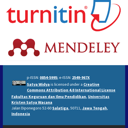
p-ISSN:
0854-5995
; e-ISSN:
2549-967X
Satya Widya
is licensed under a
Creative
Commons Attribution 4.0 International License
Fakultas Keguruan dan Ilmu Pendidikan
,
Universitas
Kristen Satya Wacana
Jalan Diponegoro 52-60
Salatiga
, 50711,
Jawa Tengah
,
Indonesia