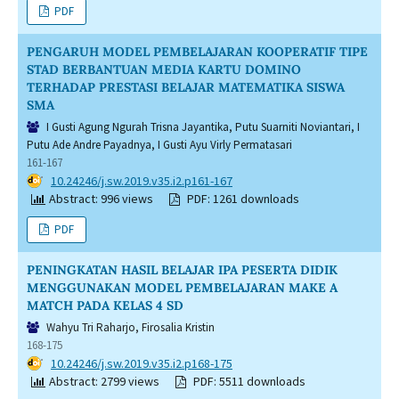
PDF
PENGARUH MODEL PEMBELAJARAN KOOPERATIF TIPE
STAD BERBANTUAN MEDIA KARTU DOMINO
TERHADAP PRESTASI BELAJAR MATEMATIKA SISWA
SMA
I Gusti Agung Ngurah Trisna Jayantika, Putu Suarniti Noviantari, I
Putu Ade Andre Payadnya, I Gusti Ayu Virly Permatasari
161-167
DOI:
10.24246/j.sw.2019.v35.i2.p161-167
Abstract: 996 views
PDF: 1261 downloads
PDF
PENINGKATAN HASIL BELAJAR IPA PESERTA DIDIK
MENGGUNAKAN MODEL PEMBELAJARAN MAKE A
MATCH PADA KELAS 4 SD
Wahyu Tri Raharjo, Firosalia Kristin
168-175
DOI:
10.24246/j.sw.2019.v35.i2.p168-175
Abstract: 2799 views
PDF: 5511 downloads