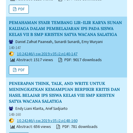
PDF
PEMAHAMAN SYAIR TEMBANG LIR-ILIR KARYA SUNAN
KALIJAGA DALAM PEMBELAJARAN IPS PADA SISWA
KELAS VII B SMP KRISTEN SATYA WACANA SALATIGA
Daniel Zafnat Paaneah, Sunardi Sunardi, Emy Wuryani
140-147
DOI:
10.24246/j.sw.2019.v35.i2.p140-147
Abstract: 1517 views
PDF: 9017 downloads
PDF
PENERAPAN THINK, TALK, AND WRITE UNTUK
MENINGKATKAN KEMAMPUAN BERPIKIR KRITIS DAN
HASIL BELAJAR IPS SISWA KELAS VIII SMP KRISTEN
SATYA WACANA SALATIGA
Endy Liani Klarita, Arief Sadjiarto
148-160
DOI:
10.24246/j.sw.2019.v35.i2.p148-160
Abstract: 656 views
PDF: 781 downloads