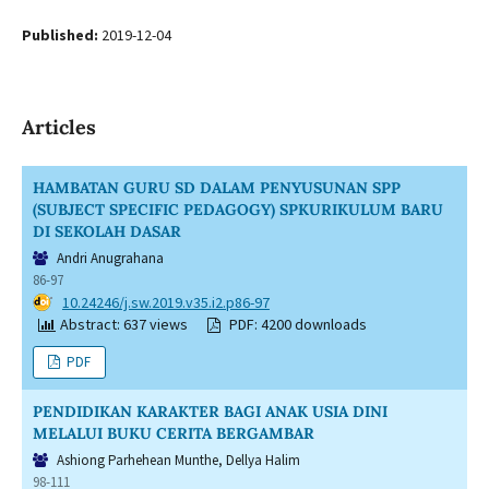
Published:
2019-12-04
Articles
HAMBATAN GURU SD DALAM PENYUSUNAN SPP
(SUBJECT SPECIFIC PEDAGOGY) SPKURIKULUM BARU
DI SEKOLAH DASAR
Andri Anugrahana
86-97
DOI:
10.24246/j.sw.2019.v35.i2.p86-97
Abstract: 637 views
PDF: 4200 downloads
PDF
PENDIDIKAN KARAKTER BAGI ANAK USIA DINI
MELALUI BUKU CERITA BERGAMBAR
Ashiong Parhehean Munthe, Dellya Halim
98-111