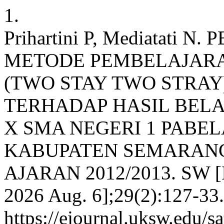
1.
Prihartini P, Mediatat
METODE PEMBELAJARAN
(TWO STAY TWO STRA
TERHADAP HASIL BELA
X SMA NEGERI 1 PAB
KABUPATEN SEMARANG
AJARAN 2012/2013. SW [Int
2026 Aug. 6];29(2):127-33.
https://ejournal.uksw.edu/s