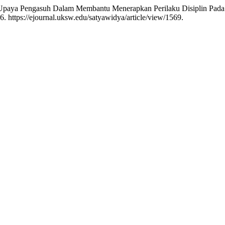
. “Upaya Pengasuh Dalam Membantu Menerapkan Perilaku Disiplin Pada 
 https://ejournal.uksw.edu/satyawidya/article/view/1569.