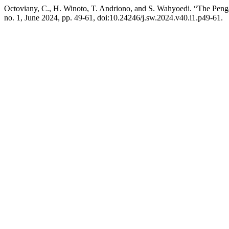
Octoviany, C., H. Winoto, T. Andriono, and S. Wahyoedi. “The Pe
no. 1, June 2024, pp. 49-61, doi:10.24246/j.sw.2024.v40.i1.p49-61.