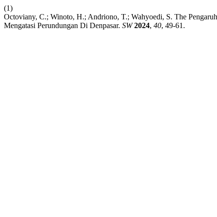
(1)
Octoviany, C.; Winoto, H.; Andriono, T.; Wahyoedi, S. The Pengar
Mengatasi Perundungan Di Denpasar.
SW
2024
,
40
, 49-61.