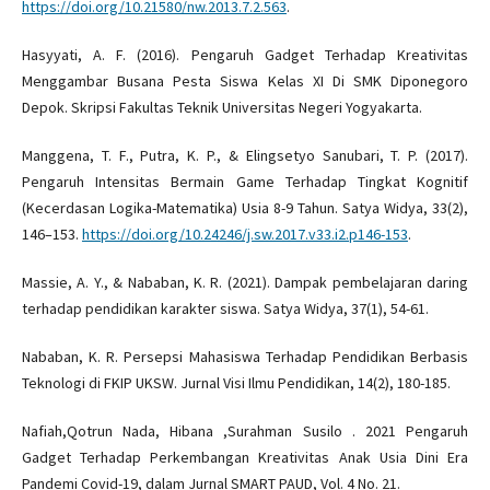
https://doi.org/10.21580/nw.2013.7.2.563
.
Hasyyati, A. F. (2016). Pengaruh Gadget Terhadap Kreativitas
Menggambar Busana Pesta Siswa Kelas XI Di SMK Diponegoro
Depok. Skripsi Fakultas Teknik Universitas Negeri Yogyakarta.
Manggena, T. F., Putra, K. P., & Elingsetyo Sanubari, T. P. (2017).
Pengaruh Intensitas Bermain Game Terhadap Tingkat Kognitif
(Kecerdasan Logika-Matematika) Usia 8-9 Tahun. Satya Widya, 33(2),
146–153.
https://doi.org/10.24246/j.sw.2017.v33.i2.p146-153
.
Massie, A. Y., & Nababan, K. R. (2021). Dampak pembelajaran daring
terhadap pendidikan karakter siswa. Satya Widya, 37(1), 54-61.
Nababan, K. R. Persepsi Mahasiswa Terhadap Pendidikan Berbasis
Teknologi di FKIP UKSW. Jurnal Visi Ilmu Pendidikan, 14(2), 180-185.
Nafiah,Qotrun Nada, Hibana ,Surahman Susilo . 2021 Pengaruh
Gadget Terhadap Perkembangan Kreativitas Anak Usia Dini Era
Pandemi Covid-19, dalam Jurnal SMART PAUD, Vol. 4 No. 21.