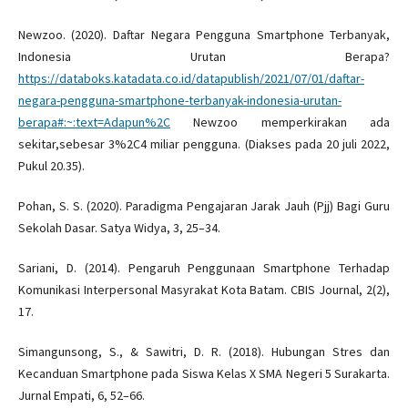
Newzoo. (2020). Daftar Negara Pengguna Smartphone Terbanyak,
Indonesia Urutan Berapa?
https://databoks.katadata.co.id/datapublish/2021/07/01/daftar-
negara-pengguna-smartphone-terbanyak-indonesia-urutan-
berapa#:~:text=Adapun%2C
Newzoo memperkirakan ada
sekitar,sebesar 3%2C4 miliar pengguna. (Diakses pada 20 juli 2022,
Pukul 20.35).
Pohan, S. S. (2020). Paradigma Pengajaran Jarak Jauh (Pjj) Bagi Guru
Sekolah Dasar. Satya Widya, 3, 25–34.
Sariani, D. (2014). Pengaruh Penggunaan Smartphone Terhadap
Komunikasi Interpersonal Masyrakat Kota Batam. CBIS Journal, 2(2),
17.
Simangunsong, S., & Sawitri, D. R. (2018). Hubungan Stres dan
Kecanduan Smartphone pada Siswa Kelas X SMA Negeri 5 Surakarta.
Jurnal Empati, 6, 52–66.