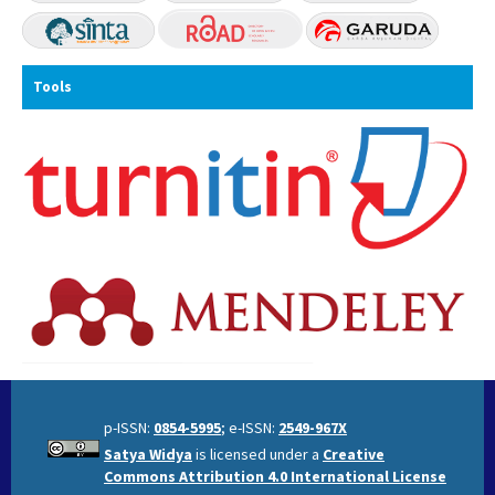
Tools
p-ISSN:
0854-5995
; e-ISSN:
2549-967X
Satya Widya
is licensed under a
Creative
Commons Attribution 4.0 International License