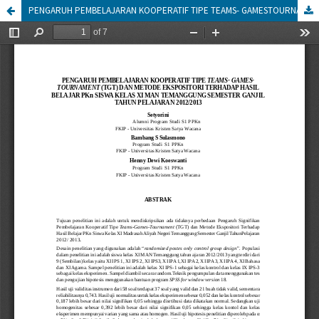
PENGARUH PEMBELAJARAN KOOPERATIF TIPE TEAMS- GAMESTOURNAMENT (TGT) DAN METODE EKSPOSITORI TERHADAP HASIL BELAJAR PKn SISWA KELAS XI MAN TEMANGGUNG SEMESTER GANJIL TAHUN PELAJARAN 2012/2013