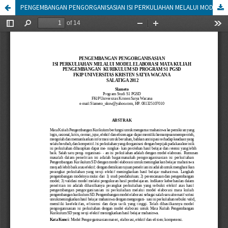
PENGEMBANGAN PENGORGANISASIAN ISI PERKULIAHAN MELALUI MODEL ELABORASI MATA KULIAH PENGEMBANGAN KURIKULUM SD PROGRAM S1 PGSD FKIP UNIVERSITAS KRISTEN SATYA WACANA SALATIGA 2012