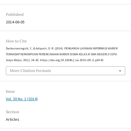
Published
2014-06-05
How to Cite
Dwikurnaningsih, Y., & Adiputri, D. R. (2014). PENGARUH LAYANAN INFORMASI KARIER
TERHADAP KEMAMPUAN PERENCANAAN KARIER SISWA KELAS XI SMA NEGERI 2 CEPU.
Satya Widya
,
30
(1), 34–42. https://doi.org/10.24246/j.sw.2014.v30.i1.p34-42
More Citation Formats
Issue
Vol. 30 No. 1 (2014)
Section
Articles