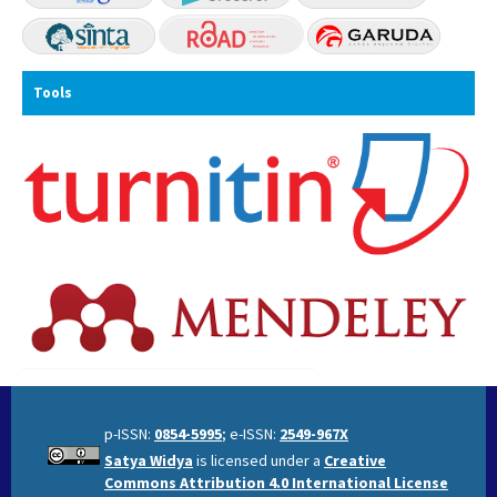
Tools
p-ISSN:
0854-5995
; e-ISSN:
2549-967X
Satya Widya
is licensed under a
Creative
Commons Attribution 4.0 International License