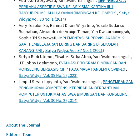
Putri Adri Setyowati, Yari Dwikurnaningsih,
MENINGKATKAN
PERILAKU ASERTIF SISWA KELAS X SMA KARTIKA III-1
BANYUBIRU MELALUI LAYANAN BIMBINGAN KELOMPOK
,
Satya
Widya: Vol. 30 No. 1 (2014)
Asry Tesalonika, Rahmat Dhoni Wiryatmo, Yoseb Sudarso
Bunbaban, Alexandra de Araújo Tilman, Yari Dwikurnaningsih,
Sophia Tri Satyawati,
IMPLEMENTASI SUPERVISI AKADEMIK
SAAT PEMBELAJARAN LURING DAN DARING DI SEKOLAH
KARANGTURI
,
Satya Widya: Vol. 37 No. 1 (2021)
Setyo Budi Utomo, Elisabet Setia Atma, Yari Dwikurnaningsih,
J.T Lobby Loekmono,
EVALUASI PROGRAM BIMBINGAN DAN
KONSELING BERBASIS CIPP PADA MASA PANDEMI COVID-19
,
Satya Widya: Vol. 39 No. 1 (2023)
Limpid Sestu Lupyanto, Yari Dwikurnaningsih,
PENGEMBANGAN
PENGUKURAN KOMPETENSI KEPRIBADIAN BERBANTUAN
KOMPUTER UNTUK MAHASISWA BIMBINGAN DAN KONSELING
,
Satya Widya: Vol. 30 No. 2 (2014)
About The Journal
Editorial Team