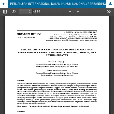
PERJANJIAN INTERNASIONAL DALAM HUKUM NASIONAL: PERBANDINGAN PRAKTIK NEGARA INDONESIA, INGGRIS, DAN AFRIKA SELATAN