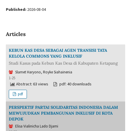
Published:
2026-08-04
Articles
KEBUN KAS DESA SEBAGAI AGEN TRANSISI TATA
KELOLA COMMONS YANG INKLUSIF
Studi Kasus pada Kebun Kas Desa di Kabupaten Ketapang
Slamet Haryono, Royke Siahainenia
1-25
Abstract: 63 views
pdf: 40 downloads
pdf
PERSPEKTIF PARTAI SOLIDARITAS INDONESIA DALAM
MEWUJUDKAN PEMBANGUNAN INKLUSIF DI KOTA
DEPOK
Elisa Vialinicha Lado Djami