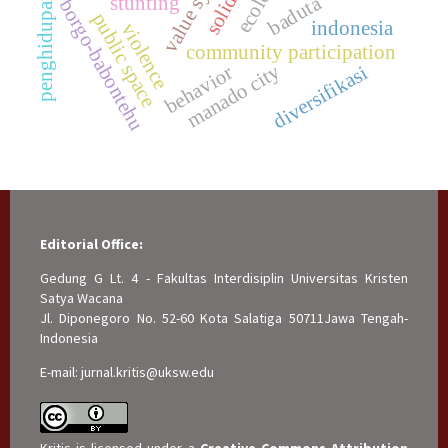
value systems
penghidupan
baduta
stunting
borgo-babontehu
public space
indonesia
violence
community participation
manado city
behavior
diversifikasi
Editorial Office:
Gedung G Lt. 4 - Fakultas Interdisiplin Universitas Kristen
Satya Wacana
Jl. Diponegoro No. 52-60 Kota Salatiga 50711Jawa Tengah-
Indonesia
E-mail: jurnal.kritis@uksw.edu
Kritis is licensed under a
Creative Commons Attribution