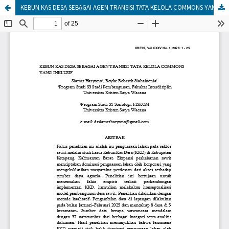
KEBUN KAS DESA SEBAGAI AGEN TRANSISI TATA KELOLA COMMONS YANG INKLUSIF