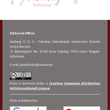
behavior
Editorial Office:
Gedung G Lt. 4 - Fakultas Interdisiplin Universitas Kristen
Satya Wacana
Jl. Diponegoro No. 52-60 Kota Salatiga 50711Jawa Tengah-
Indonesia
E-mail: jurnal.kritis@uksw.edu
Kritis is licensed under a
Creative Commons Attribution
4.0 International License
.
Kritis is Indexed by :