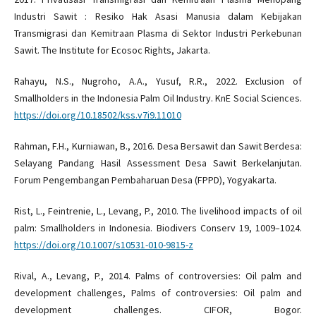
Industri Sawit : Resiko Hak Asasi Manusia dalam Kebijakan
Transmigrasi dan Kemitraan Plasma di Sektor Industri Perkebunan
Sawit. The Institute for Ecosoc Rights, Jakarta.
Rahayu, N.S., Nugroho, A.A., Yusuf, R.R., 2022. Exclusion of
Smallholders in the Indonesia Palm Oil Industry. KnE Social Sciences.
https://doi.org/10.18502/kss.v7i9.11010
Rahman, F.H., Kurniawan, B., 2016. Desa Bersawit dan Sawit Berdesa:
Selayang Pandang Hasil Assessment Desa Sawit Berkelanjutan.
Forum Pengembangan Pembaharuan Desa (FPPD), Yogyakarta.
Rist, L., Feintrenie, L., Levang, P., 2010. The livelihood impacts of oil
palm: Smallholders in Indonesia. Biodivers Conserv 19, 1009–1024.
https://doi.org/10.1007/s10531-010-9815-z
Rival, A., Levang, P., 2014. Palms of controversies: Oil palm and
development challenges, Palms of controversies: Oil palm and
development challenges. CIFOR, Bogor.