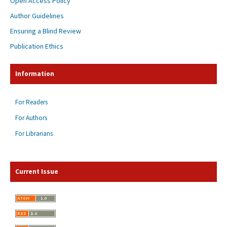
Open Access Policy
Author Guidelines
Ensuring a Blind Review
Publication Ethics
Information
For Readers
For Authors
For Librarians
Current Issue