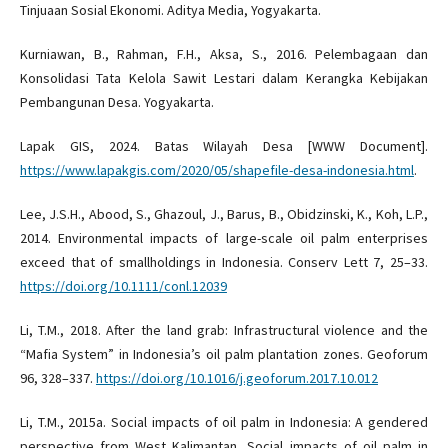
Tinjuaan Sosial Ekonomi. Aditya Media, Yogyakarta.
Kurniawan, B., Rahman, F.H., Aksa, S., 2016. Pelembagaan dan
Konsolidasi Tata Kelola Sawit Lestari dalam Kerangka Kebijakan
Pembangunan Desa. Yogyakarta.
Lapak GIS, 2024. Batas Wilayah Desa [WWW Document].
https://www.lapakgis.com/2020/05/shapefile-desa-indonesia.html
.
Lee, J.S.H., Abood, S., Ghazoul, J., Barus, B., Obidzinski, K., Koh, L.P.,
2014. Environmental impacts of large-scale oil palm enterprises
exceed that of smallholdings in Indonesia. Conserv Lett 7, 25–33.
https://doi.org/10.1111/conl.12039
Li, T.M., 2018. After the land grab: Infrastructural violence and the
“Mafia System” in Indonesia’s oil palm plantation zones. Geoforum
96, 328–337.
https://doi.org/10.1016/j.geoforum.2017.10.012
Li, T.M., 2015a. Social impacts of oil palm in Indonesia: A gendered
perspective from West Kalimantan, Social impacts of oil palm in