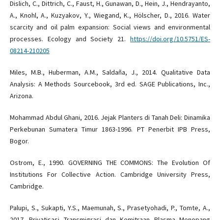
Dislich, C., Dittrich, C., Faust, H., Gunawan, D., Hein, J., Hendrayanto,
A., Knohl, A., Kuzyakov, Y., Wiegand, K., Hölscher, D., 2016. Water
scarcity and oil palm expansion: Social views and environmental
processes. Ecology and Society 21.
https://doi.org/10.5751/ES-
08214-210205
Miles, M.B., Huberman, A.M., Saldaña, J., 2014. Qualitative Data
Analysis: A Methods Sourcebook, 3rd ed. SAGE Publications, Inc.,
Arizona.
Mohammad Abdul Ghani, 2016. Jejak Planters di Tanah Deli: Dinamika
Perkebunan Sumatera Timur 1863-1996. PT Penerbit IPB Press,
Bogor.
Ostrom, E., 1990. GOVERNING THE COMMONS: The Evolution Of
Institutions For Collective Action. Cambridge University Press,
Cambridge.
Palupi, S., Sukapti, Y.S., Maemunah, S., Prasetyohadi, P., Tomte, A.,
2017. Privatisasi Transmigrasi dan Kemitraan Plasma Menopang