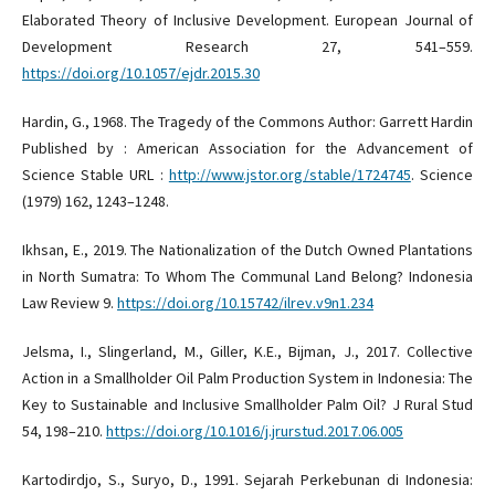
Elaborated Theory of Inclusive Development. European Journal of
Development Research 27, 541–559.
https://doi.org/10.1057/ejdr.2015.30
Hardin, G., 1968. The Tragedy of the Commons Author: Garrett Hardin
Published by : American Association for the Advancement of
Science Stable URL :
http://www.jstor.org/stable/1724745
. Science
(1979) 162, 1243–1248.
Ikhsan, E., 2019. The Nationalization of the Dutch Owned Plantations
in North Sumatra: To Whom The Communal Land Belong? Indonesia
Law Review 9.
https://doi.org/10.15742/ilrev.v9n1.234
Jelsma, I., Slingerland, M., Giller, K.E., Bijman, J., 2017. Collective
Action in a Smallholder Oil Palm Production System in Indonesia: The
Key to Sustainable and Inclusive Smallholder Palm Oil? J Rural Stud
54, 198–210.
https://doi.org/10.1016/j.jrurstud.2017.06.005
Kartodirdjo, S., Suryo, D., 1991. Sejarah Perkebunan di Indonesia: