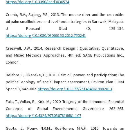
https://doi.org/10.3390/land3030574
Cramb, R.A., Sujang, P.S., 2013. The mouse deer and the crocodile:
oil palm smallholders and livelihood strategies in Sarawak, Malaysia.
J Peasant Stud 40, 129–154.
https://doi.org/10.1080/03066150.2012.750241
Creswell, J.W., 2014. Research Design : Qualitative, Quantitative,
and Mixed Methods Approaches, 4th ed. SAGE Publications Inc.,
London.
Delabre, I., Okereke, C., 2020. Palm oil, power, and participation: The
political ecology of social impact assessment. Environ Plan E Nat
Space 3, 642–662.
https://doi.org/10.1177/2514848619882013
Falk, T., Vollan, B., Kirk, M., 2020. Tragedy of the commons. Essential
Concepts of Global Environmental Governance 262–265.
https://doi.org/10.4324/9780367816681-107
Gupta, J., Pouw, N.R.M., Ros-Tonen, M.A.F., 2015. Towards an