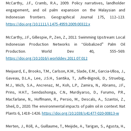
McCarthy, J.F., Cramb, R.A., 2009. Policy narratives, landholder
engagement, and oil palm expansion on the Malaysian and
Indonesian frontiers. Geographical Journal 175, 112–123.
https://doi.org/10.1111/j.1475-4959.2009.00322.x
McCarthy, J.F., Gillespie, P., Zen, Z., 2012. Swimming Upstream: Local
Indonesian Production Networks in “Globalized” Palm Oil
Production. World Dev 40, 555–569.
https://doi.org/10.1016/j.worlddev.2011.07.012
Meijaard, E., Brooks, T.M., Carlson, K.M., Slade, E.M., Garcia-Ulloa, J.,
Gaveau, D.L.A., Lee, J.S.H., Santika, T., Juffe-Bignoli, D., Struebig,
M.J., Wich, S.A., Ancrenaz, M., Koh, L.P., Zamira, N., Abrams, J.F.,
Prins, H.H.T., Sendashonga, C.N., Murdiyarso, D., Furumo, P.R.,
Macfarlane, N., Hoffmann, R., Persio, M., Descals, A., Szantoi, Z.,
Sheil, D., 2020. The environmental impacts of palm oil in context. Nat
Plants 6, 1418–1426.
https://doi.org/10.1038/s41477-020-00813-w
Merten, J., Röll, A., Guillaume, T., Meijide, A., Tarigan, S., Agusta, H.,