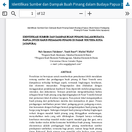
Identifikasi Sumber dan Dampak Buah Pinang dalam Budaya Papua (Studi Kasus Pedagang Pinang di Pasar Youtefa Kota Jayapura)