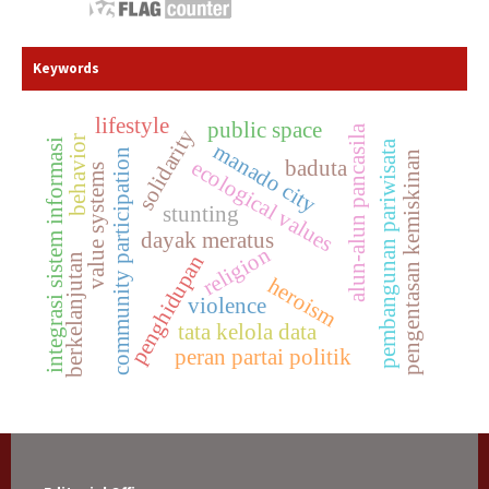
Keywords
lifestyle
public space
alun-alun pancasila
solidarity
behavior
integrasi sistem informasi
pembangunan pariwisata
manado city
community participation
pengentasan kemiskinan
ecological values
baduta
value systems
stunting
dayak meratus
religion
penghidupan
berkelanjutan
heroism
violence
tata kelola data
peran partai politik