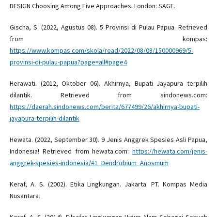
DESIGN Choosing Among Five Approaches. London: SAGE.
Gischa, S. (2022, Agustus 08). 5 Provinsi di Pulau Papua. Retrieved
from kompas:
https://www.kompas.com/skola/read/2022/08/08/150000969/5-
provinsi-di-pulau-papua?page=all#page4
Herawati. (2012, Oktober 06). Akhirnya, Bupati Jayapura terpilih
dilantik. Retrieved from sindonews.com:
https://daerah.sindonews.com/berita/677499/26/akhirnya-bupati-
jayapura-terpilih-dilantik
Hewata. (2022, September 30). 9 Jenis Anggrek Spesies Asli Papua,
Indonesia! Retrieved from hewata.com:
https://hewata.com/jenis-
anggrek-spesies-indonesia/#1_Dendrobium_Anosmum
Keraf, A. S. (2002). Etika Lingkungan. Jakarta: PT. Kompas Media
Nusantara.
Keraf, A. S. (2014). Filsafat Lingkungan Hidup Alam Sebagai Sebuah