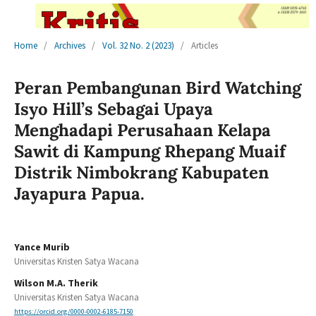
Home
/
Archives
/
Vol. 32 No. 2 (2023)
/
Articles
Peran Pembangunan Bird Watching
Isyo Hill’s Sebagai Upaya
Menghadapi Perusahaan Kelapa
Sawit di Kampung Rhepang Muaif
Distrik Nimbokrang Kabupaten
Jayapura Papua.
Yance Murib
Universitas Kristen Satya Wacana
Wilson M.A. Therik
Universitas Kristen Satya Wacana
https://orcid.org/0000-0002-6185-7150