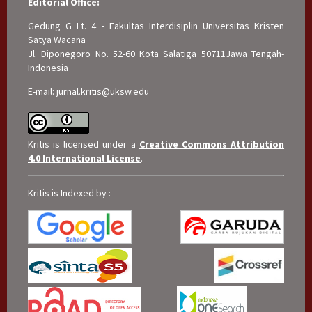
Editorial Office:
Gedung G Lt. 4 - Fakultas Interdisiplin Universitas Kristen
Satya Wacana
Jl. Diponegoro No. 52-60 Kota Salatiga 50711Jawa Tengah-
Indonesia
E-mail: jurnal.kritis@uksw.edu
Kritis is licensed under a
Creative Commons Attribution
4.0 International License
.
Kritis is Indexed by :