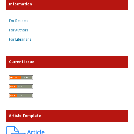
Information
For Readers
For Authors
For Librarians
Current Issue
Article Template