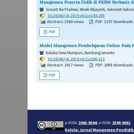
Manajemen Peserta Didik di PKBM Berbasis A
Gunarti Ika Pradewi, Wiwik Wijayanti, Sukowati Sukow
DOI:
10.24246/j.jk.2019.v6.i2.p193-205
Abstract: 1560 views
PDF: 1197 downloads
PDF
Model Manajemen Pembelajaran Online Pada 
Natalia Dewi Mumpuni, Bambang Ismanto
DOI:
10.24246/j.jk.2019.v6.i2.p206-213
Abstract: 2917 views
PDF: 2088 downloads
PDF
p-ISSN:
2443-0544
; e-ISSN:
2549-9661
Kelola: Jurnal Manajemen Pendidi