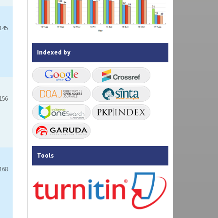
145
Indexed by
156
Tools
168