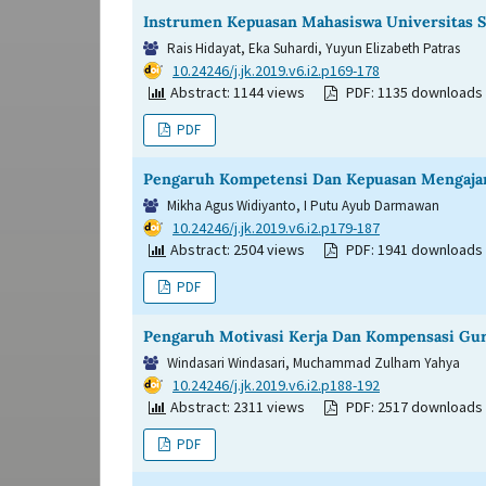
Instrumen Kepuasan Mahasiswa Universitas 
Rais Hidayat, Eka Suhardi, Yuyun Elizabeth Patras
DOI:
10.24246/j.jk.2019.v6.i2.p169-178
Abstract: 1144 views
PDF: 1135 downloads
PDF
Pengaruh Kompetensi Dan Kepuasan Mengajar 
Mikha Agus Widiyanto, I Putu Ayub Darmawan
DOI:
10.24246/j.jk.2019.v6.i2.p179-187
Abstract: 2504 views
PDF: 1941 downloads
PDF
Pengaruh Motivasi Kerja Dan Kompensasi Gur
Windasari Windasari, Muchammad Zulham Yahya
DOI:
10.24246/j.jk.2019.v6.i2.p188-192
Abstract: 2311 views
PDF: 2517 downloads
PDF