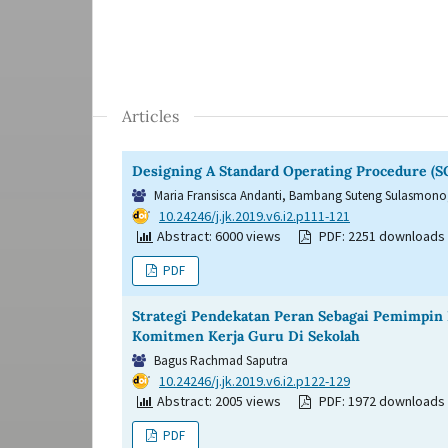
Articles
Designing A Standard Operating Procedure (SO
Maria Fransisca Andanti, Bambang Suteng Sulasmono
DOI:
10.24246/j.jk.2019.v6.i2.p111-121
Abstract: 6000 views
PDF: 2251 downloads
PDF
Strategi Pendekatan Peran Sebagai Pemimpin
Komitmen Kerja Guru Di Sekolah
Bagus Rachmad Saputra
DOI:
10.24246/j.jk.2019.v6.i2.p122-129
Abstract: 2005 views
PDF: 1972 downloads
PDF