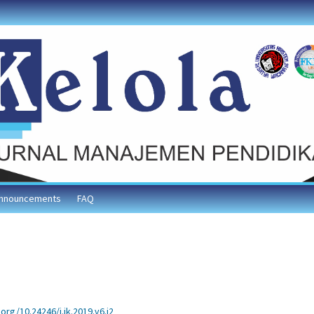
nnouncements
FAQ
.org/10.24246/j.jk.2019.v6.i2