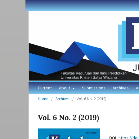
Current
About
Submissions
Archives
A
Home
/
Archives
/
Vol. 6 No. 2 (2019)
Vol. 6 No. 2 (2019)
DOI:
https://doi