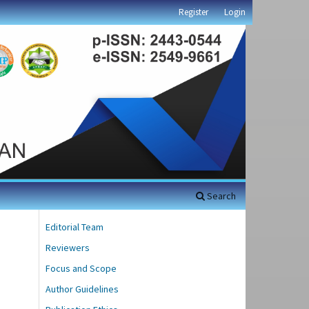
Register
Login
Search
Editorial Team
Reviewers
Focus and Scope
Author Guidelines