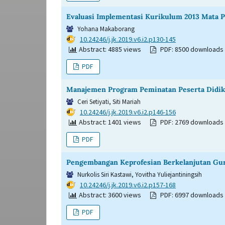
Evaluasi Implementasi Kurikulum 2013 Mata P
Yohana Makaborang
DOI:
10.24246/j.jk.2019.v6.i2.p130-145
Abstract: 4885 views
PDF: 8500 downloads
PDF
Manajemen Program Peminatan Peserta Didi
Ceri Setiyati, Siti Mariah
DOI:
10.24246/j.jk.2019.v6.i2.p146-156
Abstract: 1401 views
PDF: 2769 downloads
PDF
Pengembangan Keprofesian Berkelanjutan Gu
Nurkolis Siri Kastawi, Yovitha Yuliejantiningsih
DOI:
10.24246/j.jk.2019.v6.i2.p157-168
Abstract: 3600 views
PDF: 6997 downloads
PDF