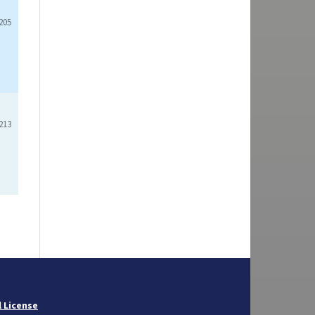
205
213
 License