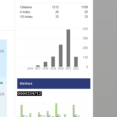
121
an
Visitors
129