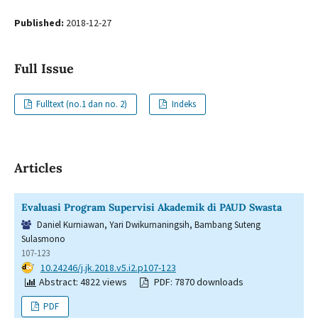
Published:
2018-12-27
Full Issue
Fulltext (no.1 dan no. 2)
Indeks
Articles
Evaluasi Program Supervisi Akademik di PAUD Swasta
Daniel Kurniawan, Yari Dwikurnaningsih, Bambang Suteng
Sulasmono
107-123
DOI:
10.24246/j.jk.2018.v5.i2.p107-123
Abstract: 4822 views
PDF: 7870 downloads
PDF