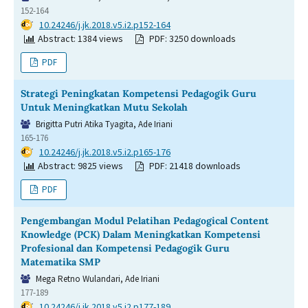
152-164
DOI:
10.24246/j.jk.2018.v5.i2.p152-164
Abstract: 1384 views
PDF: 3250 downloads
PDF
Strategi Peningkatan Kompetensi Pedagogik Guru
Untuk Meningkatkan Mutu Sekolah
Brigitta Putri Atika Tyagita, Ade Iriani
165-176
DOI:
10.24246/j.jk.2018.v5.i2.p165-176
Abstract: 9825 views
PDF: 21418 downloads
PDF
Pengembangan Modul Pelatihan Pedagogical Content
Knowledge (PCK) Dalam Meningkatkan Kompetensi
Profesional dan Kompetensi Pedagogik Guru
Matematika SMP
Mega Retno Wulandari, Ade Iriani
177-189
DOI:
10.24246/j.jk.2018.v5.i2.p177-189