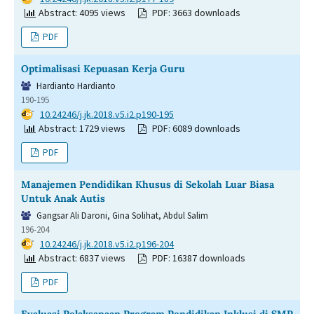
Abstract: 4095 views
PDF: 3663 downloads
PDF
Optimalisasi Kepuasan Kerja Guru
Hardianto Hardianto
190-195
DOI:
10.24246/j.jk.2018.v5.i2.p190-195
Abstract: 1729 views
PDF: 6089 downloads
PDF
Manajemen Pendidikan Khusus di Sekolah Luar Biasa
Untuk Anak Autis
Gangsar Ali Daroni, Gina Solihat, Abdul Salim
196-204
DOI:
10.24246/j.jk.2018.v5.i2.p196-204
Abstract: 6837 views
PDF: 16387 downloads
PDF
Evaluasi Pelaksanaan Program Pendidikan Inklusi di SMP