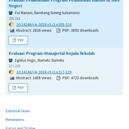
Negeri
Eni Mariani, Bambang Suteng Sulasmono
205-216
DOI:
10.24246/j.jk.2018.v5.i2.p205-216
Abstract: 2836 views
PDF: 3892 downloads
PDF
Evaluasi Program Manajerial Kepala Sekolah
Egidius Virgo, Slameto Slameto
217-229
DOI:
10.24246/j.jk.2018.v5.i2.p217-229
Abstract: 2458 views
PDF: 4723 downloads
PDF
Editorial Team
Reviewers
Focus and Scope