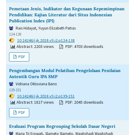
Pemetaan Jenis, Indikator dan Kegunaan Kepemimpinan
Pendidikan: Kajian Literatur dari Situs Indonesian
Publication Index (IPI)
Rais Hidayat, Yuyun Elizabeth Patras
124-138
DOI:
10.24246/j.jk.2018.v5.i2.p124-138
Abstract: 2203 views
PDF: 4703 downloads
PDF
Pengembangan Modul Pelatihan Pengelolaan Penilaian
Autentik Guru IPA SMP
Vidriana Oktoviana Bano
139-151
DOI:
10.24246/j.jk.2018.v5.i2.p139-151
Abstract: 1827 views
PDF: 2045 downloads
PDF
Evaluasi Program Regrouping Sekolah Dasar Negeri
Maria Tri Erowati, Slameto Slameto, Wasitohadi Wasitohadi