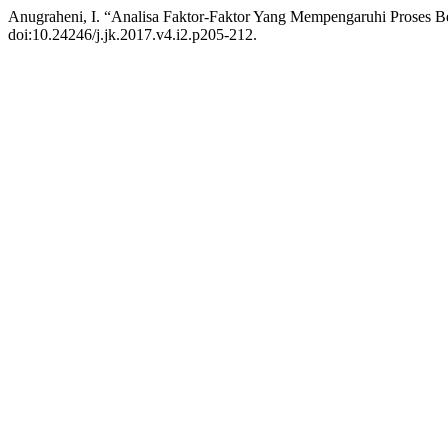
Anugraheni, I. “Analisa Faktor-Faktor Yang Mempengaruhi Proses B
doi:10.24246/j.jk.2017.v4.i2.p205-212.