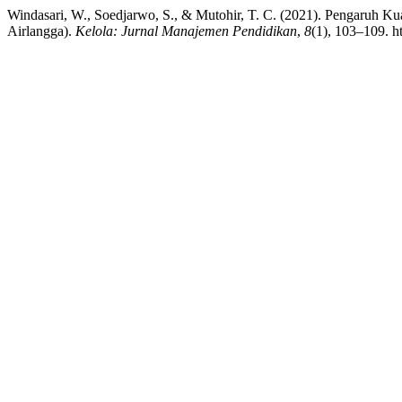
Windasari, W., Soedjarwo, S., & Mutohir, T. C. (2021). Pengaruh K
Airlangga).
Kelola: Jurnal Manajemen Pendidikan
,
8
(1), 103–109. h