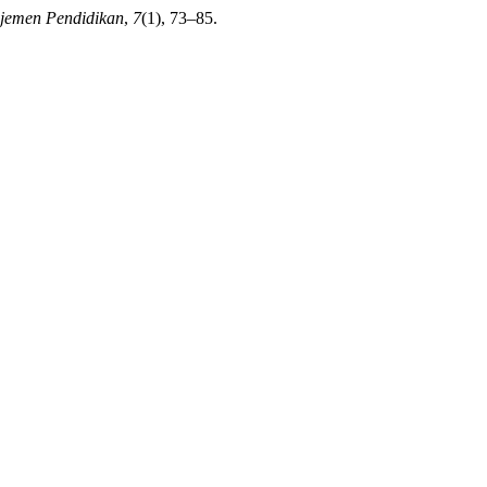
ajemen Pendidikan
,
7
(1), 73–85.