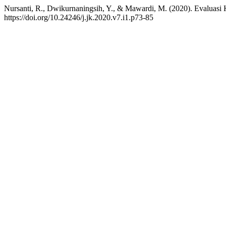
Nursanti, R., Dwikurnaningsih, Y., & Mawardi, M. (2020). Evaluasi
https://doi.org/10.24246/j.jk.2020.v7.i1.p73-85