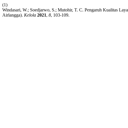
(1)
Windasari, W.; Soedjarwo, S.; Mutohir, T. C. Pengaruh Kualitas La
Airlangga).
Kelola
2021
,
8
, 103-109.