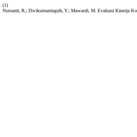
(1)
Nursanti, R.; Dwikurnaningsih, Y.; Mawardi, M. Evaluasi Kinerja K