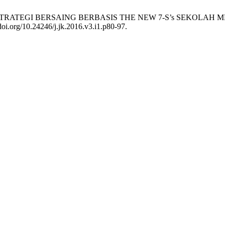
DEL STRATEGI BERSAING BERBASIS THE NEW 7-S’s SEKOLA
/doi.org/10.24246/j.jk.2016.v3.i1.p80-97.