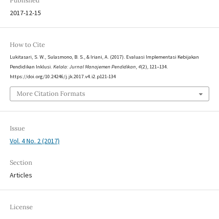
Published
2017-12-15
How to Cite
Lukitasari, S. W., Sulasmono, B. S., & Iriani, A. (2017). Evaluasi Implementasi Kebijakan
Pendidikan Inklusi.
Kelola: Jurnal Manajemen Pendidikan
,
4
(2), 121–134.
https://doi.org/10.24246/j.jk.2017.v4.i2.p121-134
More Citation Formats
Issue
Vol. 4 No. 2 (2017)
Section
Articles
License