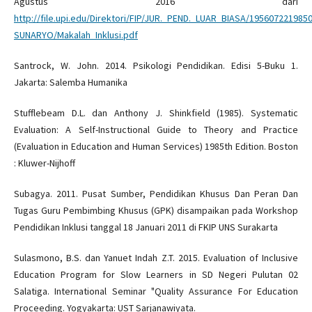
Agustus 2016 dari
http://file.upi.edu/Direktori/FIP/JUR._PEND._LUAR_BIASA/195607221985
SUNARYO/Makalah_Inklusi.pdf
Santrock, W. John. 2014. Psikologi Pendidikan. Edisi 5-Buku 1.
Jakarta: Salemba Humanika
Stufflebeam D.L. dan Anthony J. Shinkfield (1985). Systematic
Evaluation: A Self-Instructional Guide to Theory and Practice
(Evaluation in Education and Human Services) 1985th Edition. Boston
: Kluwer-Nijhoff
Subagya. 2011. Pusat Sumber, Pendidikan Khusus Dan Peran Dan
Tugas Guru Pembimbing Khusus (GPK) disampaikan pada Workshop
Pendidikan Inklusi tanggal 18 Januari 2011 di FKIP UNS Surakarta
Sulasmono, B.S. dan Yanuet Indah Z.T. 2015. Evaluation of Inclusive
Education Program for Slow Learners in SD Negeri Pulutan 02
Salatiga. International Seminar "Quality Assurance For Education
Proceeding. Yogyakarta: UST Sarjanawiyata.