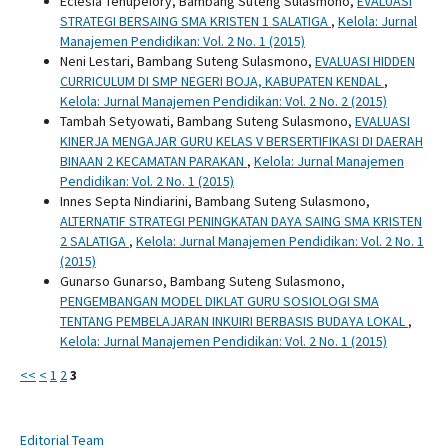
Eclesia Tehupeiory, Bambang Suteng Sulasmono,
EVALUASI
STRATEGI BERSAING SMA KRISTEN 1 SALATIGA
,
Kelola: Jurnal
Manajemen Pendidikan: Vol. 2 No. 1 (2015)
Neni Lestari, Bambang Suteng Sulasmono,
EVALUASI HIDDEN
CURRICULUM DI SMP NEGERI BOJA, KABUPATEN KENDAL
,
Kelola: Jurnal Manajemen Pendidikan: Vol. 2 No. 2 (2015)
Tambah Setyowati, Bambang Suteng Sulasmono,
EVALUASI
KINERJA MENGAJAR GURU KELAS V BERSERTIFIKASI DI DAERAH
BINAAN 2 KECAMATAN PARAKAN
,
Kelola: Jurnal Manajemen
Pendidikan: Vol. 2 No. 1 (2015)
Innes Septa Nindiarini, Bambang Suteng Sulasmono,
ALTERNATIF STRATEGI PENINGKATAN DAYA SAING SMA KRISTEN
2 SALATIGA
,
Kelola: Jurnal Manajemen Pendidikan: Vol. 2 No. 1
(2015)
Gunarso Gunarso, Bambang Suteng Sulasmono,
PENGEMBANGAN MODEL DIKLAT GURU SOSIOLOGI SMA
TENTANG PEMBELAJARAN INKUIRI BERBASIS BUDAYA LOKAL
,
Kelola: Jurnal Manajemen Pendidikan: Vol. 2 No. 1 (2015)
<<
<
1
2
3
Editorial Team