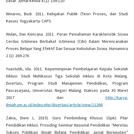
Dasar. Jurnal Kelola 4 (1): 109-120
Winarno, Budi. 2011. Kebijakan Publik (Teori Proses, dan Studi
Kasus). Yogyakarta: CAPS
Wulan, Dwi Kencana. 2011. Peran Pemahaman Karakteristik Siswa
Cerdas Istimewa Berbakat Istimewa (Cibi) Dalam Merencanakan
Proses Belajar Yang Efektif Dan Sesuai Kebutuhan Siswa. Humaniora
2 (1): 269-276
Yuastutik, Ida. 2011. Kepemimpinan Pembelajaran Kepala Sekolah
Inklusi: Studi Multikasus Tiga Sekolah Inklusi di Kota Malang.
Disertasi, Program Studi Manajemen Pendidikan, Program
Pascasarjana, Universitas Negeri Malang. Diakses pada 30 Maret
2017 dari
http://karya-
ilmiah.um.ac.id/index.php/disertasi/article/view/11266
Zakia, Dieni L. 2015). Guru Pembimbing Khusus (Gpk): Pilar
Pendidikan Inklusi. Prosiding Seminar Nasional Pendidikan “Meretas
Sukses Publikasi Ilmiah Bidang Pendidikan Jurnal Bereputasi”