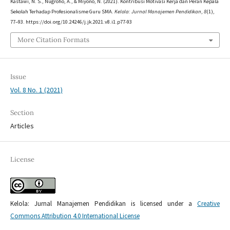
Kastawi, N. S., Nugroho, A., & Miyono, N. (2021). Kontribusi Motivasi Kerja dan Peran Kepala
Sekolah Terhadap Profesionalisme Guru SMA.
Kelola: Jurnal Manajemen Pendidikan
,
8
(1),
77–93. https://doi.org/10.24246/j.jk.2021.v8.i1.p77-93
More Citation Formats
Issue
Vol. 8 No. 1 (2021)
Section
Articles
License
Kelola: Jurnal Manajemen Pendidikan is licensed under a
Creative
Commons Attribution 4.0 International License