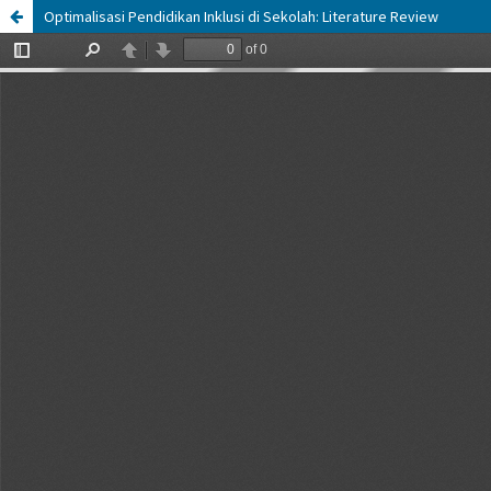
Optimalisasi Pendidikan Inklusi di Sekolah: Literature Review