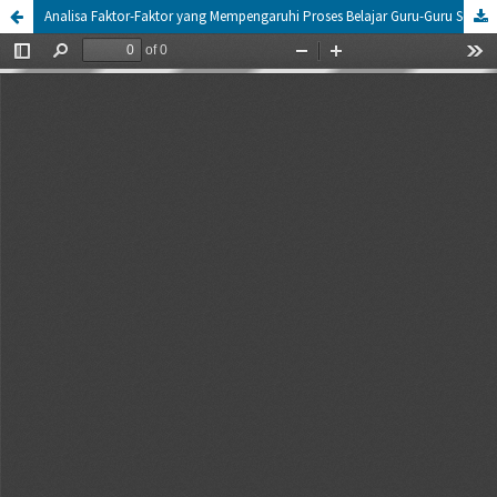
Analisa Faktor-Faktor yang Mempengaruhi Proses Belajar Guru-Guru Sekolah Dasar