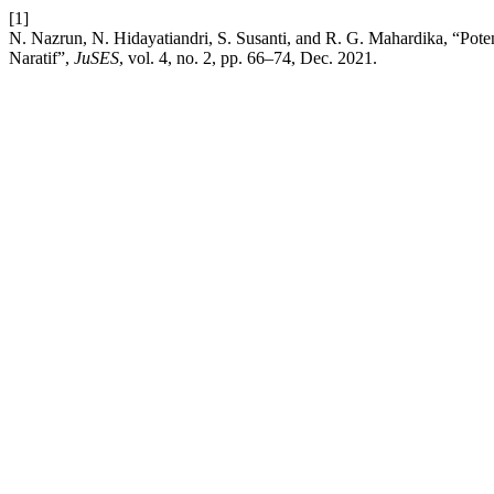
[1]
N. Nazrun, N. Hidayatiandri, S. Susanti, and R. G. Mahardika, “Pote
Naratif”,
JuSES
, vol. 4, no. 2, pp. 66–74, Dec. 2021.