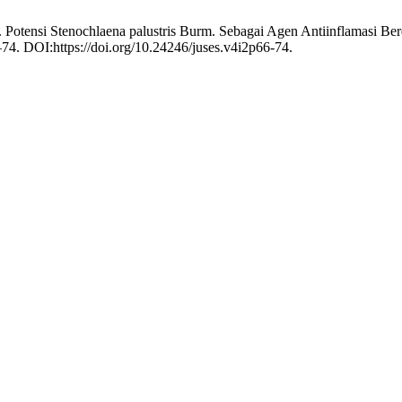
. Potensi Stenochlaena palustris Burm. Sebagai Agen Antiinflamasi Be
–74. DOI:https://doi.org/10.24246/juses.v4i2p66-74.