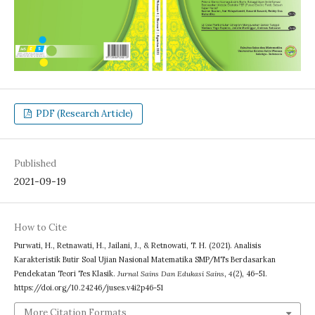
PDF (Research Article)
Published
2021-09-19
How to Cite
Purwati, H., Retnawati, H., Jailani, J., & Retnowati, T. H. (2021). Analisis
Karakteristik Butir Soal Ujian Nasional Matematika SMP/MTs Berdasarkan
Pendekatan Teori Tes Klasik.
Jurnal Sains Dan Edukasi Sains
,
4
(2), 46–51.
https://doi.org/10.24246/juses.v4i2p46-51
More Citation Formats