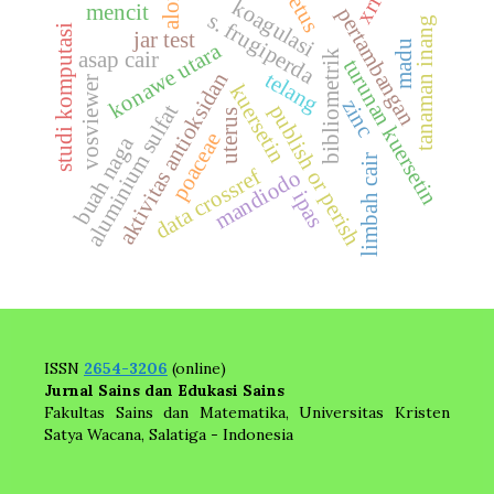
fetus
xrf
alor
koagulasi
mencit
pertambangan
s. frugiperda
tanaman inang
studi komputasi
jar test
madu
konawe utara
bibliometrik
asap cair
turunan kuersetin
telang
aktivitas antioksidan
vosviewer
kuersetin
zinc
aluminium sulfat
publish or perish
uterus
poaceae
buah naga
limbah cair
data crossref
mandiodo
ipas
ISSN
2654-3206
(online)
Jurnal Sains dan Edukasi Sains
Fakultas Sains dan Matematika, Universitas Kristen
Satya Wacana, Salatiga - Indonesia