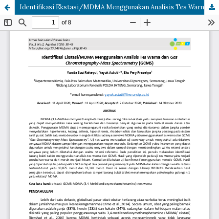
Identifikasi Ekstasi/MDMA Menggunakan Analisis Tes Warna dan Gas Chromatography-Mass Spectrometry (GCMS)