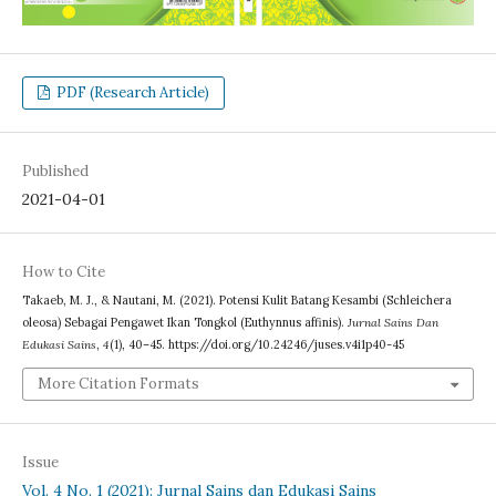
PDF (Research Article)
Published
2021-04-01
How to Cite
Takaeb, M. J., & Nautani, M. (2021). Potensi Kulit Batang Kesambi (Schleichera
oleosa) Sebagai Pengawet Ikan Tongkol (Euthynnus affinis).
Jurnal Sains Dan
Edukasi Sains
,
4
(1), 40–45. https://doi.org/10.24246/juses.v4i1p40-45
More Citation Formats
Issue
Vol. 4 No. 1 (2021): Jurnal Sains dan Edukasi Sains