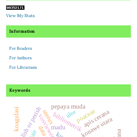
View My Stats
Information
For Readers
For Authors
For Librarians
Keywords
pepaya muda
publish or perish
koagulasi
poaceae
alor
apis cerana
uterus
bibliometrik
vosviewer
konawe utara
madu