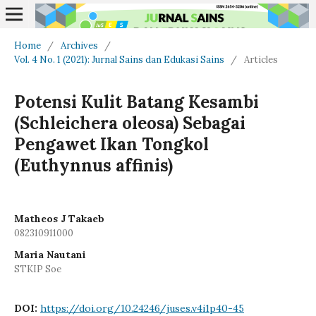
Home
/
Archives
/
Vol. 4 No. 1 (2021): Jurnal Sains dan Edukasi Sains
/
Articles
Potensi Kulit Batang Kesambi
(Schleichera oleosa) Sebagai
Pengawet Ikan Tongkol
(Euthynnus affinis)
Matheos J Takaeb
082310911000
Maria Nautani
STKIP Soe
DOI:
https://doi.org/10.24246/juses.v4i1p40-45