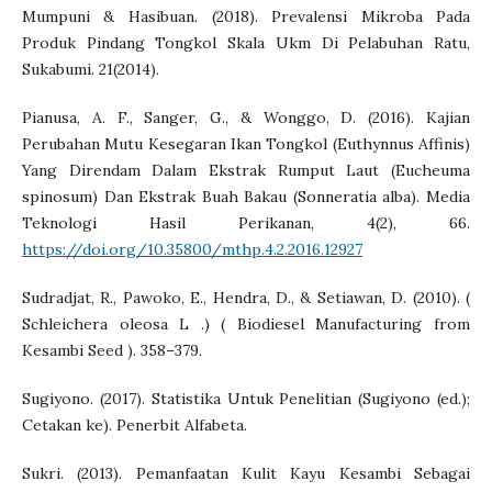
Mumpuni & Hasibuan. (2018). Prevalensi Mikroba Pada
Produk Pindang Tongkol Skala Ukm Di Pelabuhan Ratu,
Sukabumi. 21(2014).
Pianusa, A. F., Sanger, G., & Wonggo, D. (2016). Kajian
Perubahan Mutu Kesegaran Ikan Tongkol (Euthynnus Affinis)
Yang Direndam Dalam Ekstrak Rumput Laut (Eucheuma
spinosum) Dan Ekstrak Buah Bakau (Sonneratia alba). Media
Teknologi Hasil Perikanan, 4(2), 66.
https://doi.org/10.35800/mthp.4.2.2016.12927
Sudradjat, R., Pawoko, E., Hendra, D., & Setiawan, D. (2010). (
Schleichera oleosa L .) ( Biodiesel Manufacturing from
Kesambi Seed ). 358–379.
Sugiyono. (2017). Statistika Untuk Penelitian (Sugiyono (ed.);
Cetakan ke). Penerbit Alfabeta.
Sukri. (2013). Pemanfaatan Kulit Kayu Kesambi Sebagai