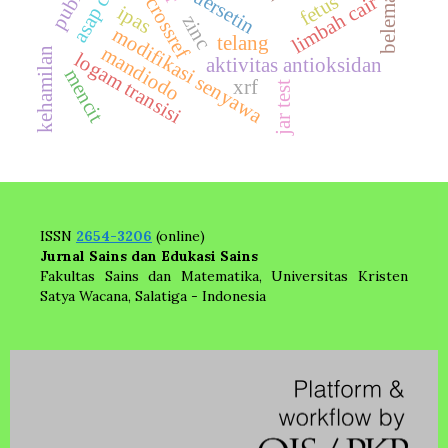
data crossref
asap cair
belemana
kuersetin
fetus
limbah cair
ipas
zinc
modifikasi senyawa
telang
mandiodo
kehamilan
logam transisi
aktivitas antioksidan
mencit
xrf
jar test
ISSN
2654-3206
(online)
Jurnal Sains dan Edukasi Sains
Fakultas Sains dan Matematika, Universitas Kristen
Satya Wacana, Salatiga - Indonesia