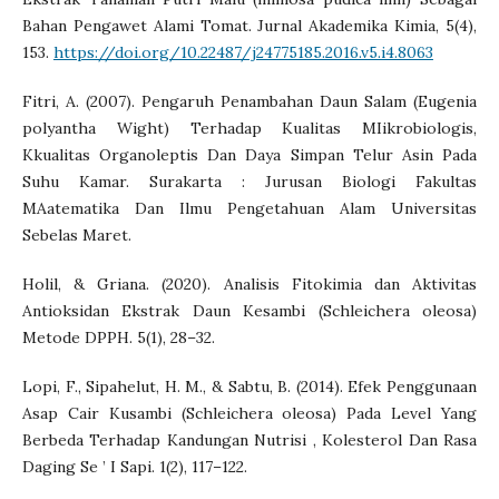
Bahan Pengawet Alami Tomat. Jurnal Akademika Kimia, 5(4),
153.
https://doi.org/10.22487/j24775185.2016.v5.i4.8063
Fitri, A. (2007). Pengaruh Penambahan Daun Salam (Eugenia
polyantha Wight) Terhadap Kualitas MIikrobiologis,
Kkualitas Organoleptis Dan Daya Simpan Telur Asin Pada
Suhu Kamar. Surakarta : Jurusan Biologi Fakultas
MAatematika Dan Ilmu Pengetahuan Alam Universitas
Sebelas Maret.
Holil, & Griana. (2020). Analisis Fitokimia dan Aktivitas
Antioksidan Ekstrak Daun Kesambi (Schleichera oleosa)
Metode DPPH. 5(1), 28–32.
Lopi, F., Sipahelut, H. M., & Sabtu, B. (2014). Efek Penggunaan
Asap Cair Kusambi (Schleichera oleosa) Pada Level Yang
Berbeda Terhadap Kandungan Nutrisi , Kolesterol Dan Rasa
Daging Se ’ I Sapi. 1(2), 117–122.