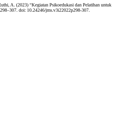
Ruthi, A. (2023) “Kegiatan Psikoedukasi dan Pelatihan untuk
p. 298–307. doi: 10.24246/jms.v3i22022p298-307.