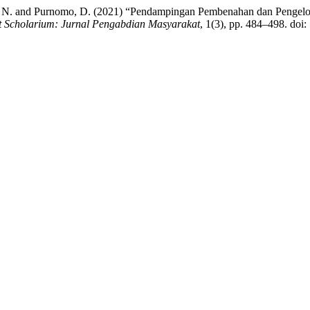
ndari, N. and Purnomo, D. (2021) “Pendampingan Pembenahan dan Peng
t Scholarium: Jurnal Pengabdian Masyarakat
, 1(3), pp. 484–498. do