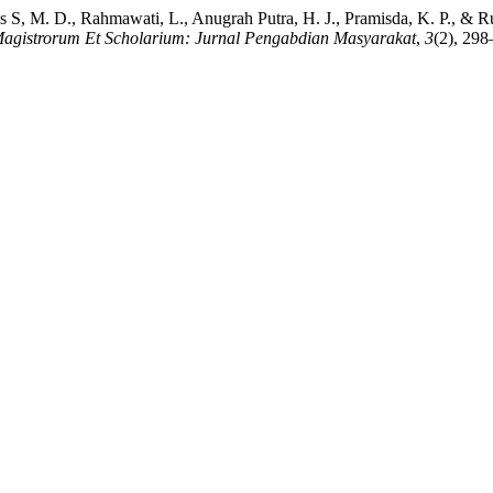
s S, M. D., Rahmawati, L., Anugrah Putra, H. J., Pramisda, K. P., & R
agistrorum Et Scholarium: Jurnal Pengabdian Masyarakat
,
3
(2), 298