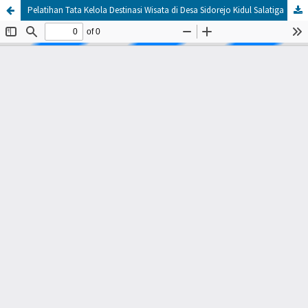
Pelatihan Tata Kelola Destinasi Wisata di Desa Sidorejo Kidul Salatiga