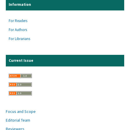
Information
For Readers
For Authors
For Librarians
Current Issue
Focus and Scope
Editorial Team
Reviewers