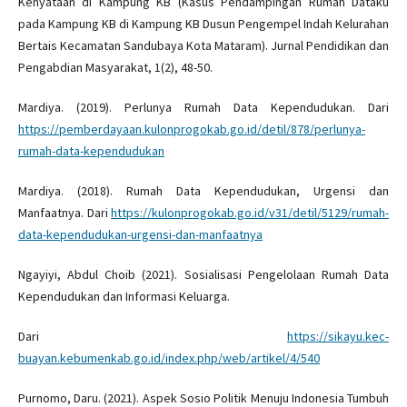
Kenyataan di Kampung KB (Kasus Pendampingan Rumah Dataku
pada Kampung KB di Kampung KB Dusun Pengempel Indah Kelurahan
Bertais Kecamatan Sandubaya Kota Mataram). Jurnal Pendidikan dan
Pengabdian Masyarakat, 1(2), 48-50.
Mardiya. (2019). Perlunya Rumah Data Kependudukan. Dari
https://pemberdayaan.kulonprogokab.go.id/detil/878/perlunya-
rumah-data-kependudukan
Mardiya. (2018). Rumah Data Kependudukan, Urgensi dan
Manfaatnya. Dari
https://kulonprogokab.go.id/v31/detil/5129/rumah-
data-kependudukan-urgensi-dan-manfaatnya
Ngayiyi, Abdul Choib (2021). Sosialisasi Pengelolaan Rumah Data
Kependudukan dan Informasi Keluarga.
Dari
https://sikayu.kec-
buayan.kebumenkab.go.id/index.php/web/artikel/4/540
Purnomo, Daru. (2021). Aspek Sosio Politik Menuju Indonesia Tumbuh