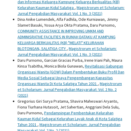
dan Informasi Keluarga Kampung Keluarga Berkualitas (KB)
Kelurahan Kauman Kidul Salatiga
,
Magistrorum et Scholarium:
Jurnal Pengabdian Masyarakat: Vol. 1 No. 3 (2021)
Dina Anike Lumendek, Alfa Fadhila, Ode Kurniawan, Jimmy
Slamet Basuki, Yosua Arya Okta Pratama, Daru Purnomo,
COMMUNITY ASSISTANCE IN IMPROVING UMKM AND
ADMINISRATIVE FACILITIES IN RUMAH DATAKU AT KAMPUNG
KELUARGA BERKUALITAS (KB) "MELATI" KELURAHAN
BLOTONGAN, SALATIGA CITY
,
Magistrorum et Scholarium:
Jurnal Pengabdian Masyarakat: Vol. 1 No. 3 (2021)
Daru Purnomo, Garcian Gracias Purba, Irene Iriani Pah, Maura
Kinsa Tsabitha, Monica Biola Gunawan,
Revitalisasi Gabungan
Organisasi Wanita (GOW) Dalam Pembentukan Buku Profil Dan
Media Sosial Sebagai Upaya Pengembangan Kapasitas
Organisasi Wanita Di Kota Salatiga Tahun 2021
,
Magistrorum
et Scholarium: Jurnal Pengabdian Masyarakat: Vol. 2 No. 2
(2021)
Gregorius Giri Surya Pratama, Shavira Maheswari Aryanto,
Fiona Tiurhana Hutasoit, Jet Sahertian, Anggriani Dela Sulu,
Daru Purnomo,
Pendampingan Pembentukan Kelurahan
Kauman Kidul Sebagai Kelurahan Layak Anak di Kota Salatiga
Tahun 2021
,
Magistrorum et Scholarium: Jurnal Pengabdian
Masyarakat: Vol. 2 No. 2 (2021)