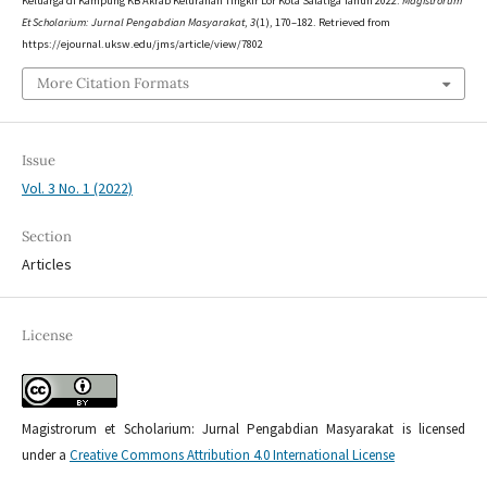
Keluarga di Kampung KB Akrab Kelurahan Tingkir Lor Kota Salatiga Tahun 2022.
Magistrorum
Et Scholarium: Jurnal Pengabdian Masyarakat
,
3
(1), 170–182. Retrieved from
https://ejournal.uksw.edu/jms/article/view/7802
More Citation Formats
Issue
Vol. 3 No. 1 (2022)
Section
Articles
License
Magistrorum et Scholarium: Jurnal Pengabdian Masyarakat is licensed
under a
Creative Commons Attribution 4.0 International License