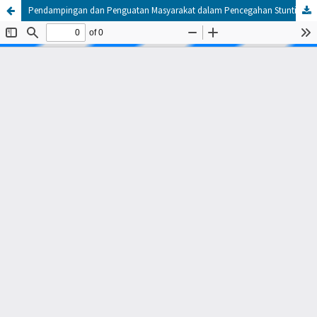
Pendampingan dan Penguatan Masyarakat dalam Pencegahan Stunting Melalui Pembelajaran Lapangan Terpadu