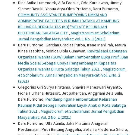
Dina Anike Lumendek, Alfa Fadhila, Ode Kurniawan, Jimmy
Slamet Basuki, Yosua Arya Okta Pratama, Daru Purnomo,
COMMUNITY ASSISTANCE IN IMPROVING UMKM AND
ADMINISRATIVE FACILITIES IN RUMAH DATAKU AT KAMPUNG
KELUARGA BERKUALITAS (KB) "MELATI" KELURAHAN
BLOTONGAN, SALATIGA CITY
,
Magistrorum et Scholarium:
Jurnal Pengabdian Masyarakat: Vol. 1 No. 3 (2021)
Daru Purnomo, Garcian Gracias Purba, Irene Iriani Pah, Maura
Kinsa Tsabitha, Monica Biola Gunawan,
Revitalisasi Gabungan
Organisasi Wanita (GOW) Dalam Pembentukan Buku Profil Dan
Media Sosial Sebagai Upaya Pengembangan Kapasitas
Organisasi Wanita Di Kota Salatiga Tahun 2021
,
Magistrorum
et Scholarium: Jurnal Pengabdian Masyarakat: Vol. 2 No. 2
(2021)
Gregorius Giri Surya Pratama, Shavira Maheswari Aryanto,
Fiona Tiurhana Hutasoit, Jet Sahertian, Anggriani Dela Sulu,
Daru Purnomo,
Pendampingan Pembentukan Kelurahan
Kauman Kidul Sebagai Kelurahan Layak Anak di Kota Salatiga
Tahun 2021
,
Magistrorum et Scholarium: Jurnal Pengabdian
Masyarakat: Vol. 2 No. 2 (2021)
Daru Purnomo, Ulfa Aunila, Jaka Pratama Anugerah
Perdamaian, Putri Bintang Anggelia, Zefania Frederica Sihura,