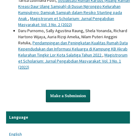
Tarisa Luthfiana Putri,
Sosialisasi Rumah Kardus (Ruang Ramah
Kreasi Daur Ulang Sampah) di Dusun Ngronggo Kelurahan
Kumpulrejo: Dampak Sampah dalam Resiko Stunting pada
Anak
,
Magistrorum et Scholarium: Jurnal Pengabdian
Masyarakat: Vol. 3 No. 2 (2022)
Daru Purnomo, Sally Agustina Raung, Shela Yonanda, Richard
Hartono Wijaya, Auria Rizqi Amelia, Nilam Puteri Anggini
Ratulia,
Pendampingan dan Peningkatan Kualitas Rumah Data
Kependudukan dan Informasi Keluarga di Kampung KB Akrab
Kelurahan Tingkir Lor Kota Salatiga Tahun 2022
,
Magistrorum
et Scholarium: Jurnal Pengabdian Masyarakat: Vol. 3 No. 1
(2022)
Make a Submission
Language
English