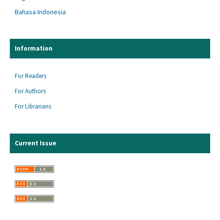
Bahasa Indonesia
Information
For Readers
For Authors
For Librarians
Current Issue