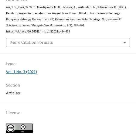
Ari, Y. S., Gari, W. W. T., Mardiyanto, M. D., Jessica, A., Wulandari, N., & Purnomo, D. (2021).
Pendampingan Pembenahan dan Pengelolaan Rumah Dataku dan Informasi Keluarga
Kampung Keluarga Berkualitas (KB) Kelurahan Kauman Kidul Salatiga.
Magistrorum Et
Scholarium: Jurnal Pengabdian Masyarakat
,
1
(3), 484–498.
https://doi.org/10.24246/jms.v1i32021p484-498
More Citation Formats
Issue
Vol. 1 No. 3 (2021)
Section
Articles
License