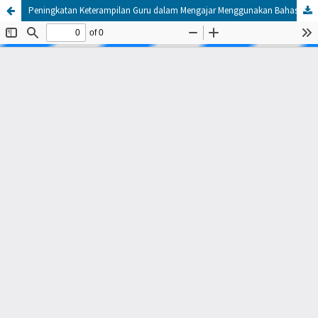
Peningkatan Keterampilan Guru dalam Mengajar Menggunakan Bahasa Inggris di Sekolah-Sekolah Swasta Terkemuka di Jawa Tengah melalui In House Training (IHT)