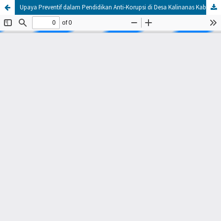
Upaya Preventif dalam Pendidikan Anti-Korupsi di Desa Kalinanas Kabupaten Boyolali