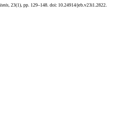
isnis
, 23(1), pp. 129–148. doi: 10.24914/jeb.v23i1.2822.