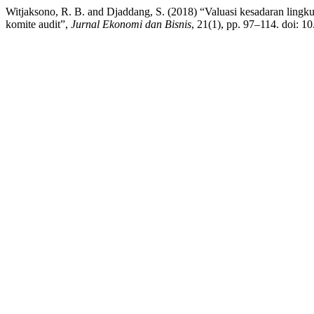
Witjaksono, R. B. and Djaddang, S. (2018) “Valuasi kesadaran lingkun
komite audit”,
Jurnal Ekonomi dan Bisnis
, 21(1), pp. 97–114. doi: 1