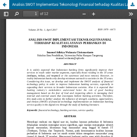
Analisis SWOT Implementasi Tekonologi Finansial terhadap Kualitas Layanan Perbankan di Indonesia