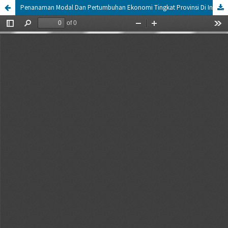
Penanaman Modal Dan Pertumbuhan Ekonomi Tingkat Provinsi Di Indonesia