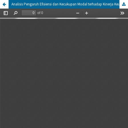
Analisis Pengaruh Efisiensi dan Kecukupan Modal terhadap Kinerja Keuangan pada Bank Pembangunan Daerah di Indonesia