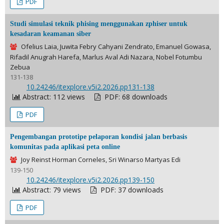
PDF
Studi simulasi teknik phising menggunakan zphiser untuk
kesadaran keamanan siber
Ofelius Laia, Juwita Febry Cahyani Zendrato, Emanuel Gowasa,
Rifadil Anugrah Harefa, Marlus Aval Adi Nazara, Nobel Fotumbu
Zebua
131-138
DOI:
10.24246/itexplore.v5i2.2026.pp131-138
Abstract: 112 views
PDF: 68 downloads
PDF
Pengembangan prototipe pelaporan kondisi jalan berbasis
komunitas pada aplikasi peta online
Joy Reinst Horman Corneles, Sri Winarso Martyas Edi
139-150
DOI:
10.24246/itexplore.v5i2.2026.pp139-150
Abstract: 79 views
PDF: 37 downloads
PDF