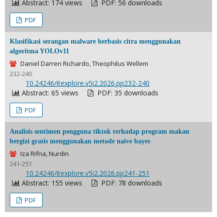
Abstract: 174 views
PDF: 56 downloads
PDF
Klasifikasi serangan malware berbasis citra menggunakan
algoritma YOLOv11
Daniel Darren Richardo, Theophilus Wellem
232-240
DOI:
10.24246/itexplore.v5i2.2026.pp232-240
Abstract: 65 views
PDF: 35 downloads
PDF
Analisis sentimen pengguna tiktok terhadap program makan
bergizi gratis menggunakan metode naive bayes
Iza Rifna, Nurdin
241-251
DOI:
10.24246/itexplore.v5i2.2026.pp241-251
Abstract: 155 views
PDF: 78 downloads
PDF