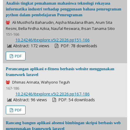
Analisis tingkat pemahaman mahasiswa teknologi rekayasa
informatika industri terhadap penggunaan bahasa pemrograman
python dalam pembelajaran Pemrograman
Ali Musthofa Baharudin, Aqsha Maulana Ilham, Arum Sita
Resmi, Bella Firdha Azkia, Naufal Reswara, Ihsan Tanama Sitio
151-166
DOI:
10.24246/itexplore.v5i2.2026.pp151-166
Abstract: 172 views
PDF: 78 downloads
PDF
Perancangan aplikasi e-fitness berbasis website menggunakan
framework laravel
Dhimas Arinata, Wahyono Teguh
167-186
DOI:
10.24246/itexplore.v5i2.2026.pp167-186
Abstract: 96 views
PDF: 54 downloads
PDF
Rancang bangun aplikasi absensi bimbingan skripsi berbasis web
menggunakan framework laravel