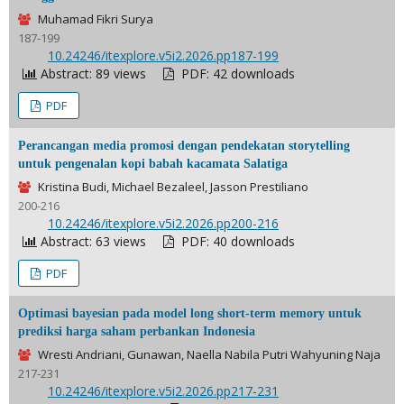
Muhamad Fikri Surya
187-199
DOI:
10.24246/itexplore.v5i2.2026.pp187-199
Abstract: 89 views
PDF: 42 downloads
PDF
Perancangan media promosi dengan pendekatan storytelling
untuk pengenalan kopi babah kacamata Salatiga
Kristina Budi, Michael Bezaleel, Jasson Prestiliano
200-216
DOI:
10.24246/itexplore.v5i2.2026.pp200-216
Abstract: 63 views
PDF: 40 downloads
PDF
Optimasi bayesian pada model long short-term memory untuk
prediksi harga saham perbankan Indonesia
Wresti Andriani, Gunawan, Naella Nabila Putri Wahyuning Naja
217-231
DOI:
10.24246/itexplore.v5i2.2026.pp217-231