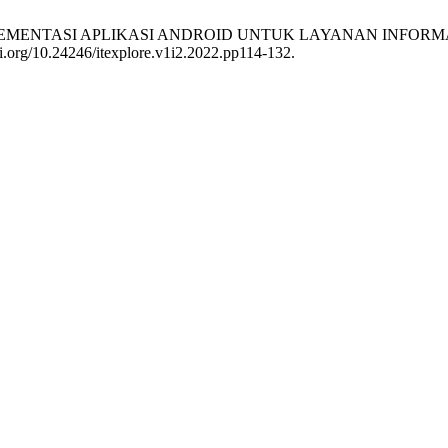
N IMPLEMENTASI APLIKASI ANDROID UNTUK LAYANAN INFOR
oi.org/10.24246/itexplore.v1i2.2022.pp114-132.